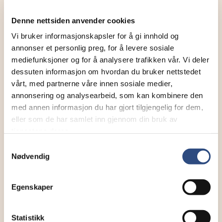
Postadresse
Denne nettsiden anvender cookies
Trimveien 41, 3188 HORTEN
Vi bruker informasjonskapsler for å gi innhold og
annonser et personlig preg, for å levere sosiale
Ta kontakt
mediefunksjoner og for å analysere trafikken vår. Vi deler
steinar@c-kristoffersen.no
dessuten informasjon om hvordan du bruker nettstedet
33083100
vårt, med partnerne våre innen sosiale medier,
annonsering og analysearbeid, som kan kombinere den
med annen informasjon du har gjort tilgjengelig for dem,
Er dette din bedriftsprofil?
eller som de har samlet inn gjennom din bruk av
Klikk her for å be om redigeringstilgang
tjenestene deres.
Samtykkevalg
Nødvendig
Egenskaper
Statistikk