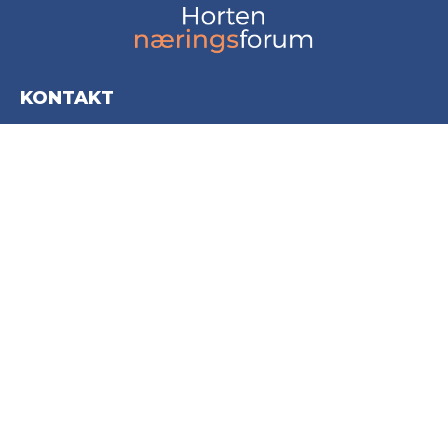
KONTAKT
Horten Næringsforum AS
Storgata 20
3181 Horten
post@hortennaringsforum.no
+47 916 97 010
INFORMASJON
Personvernerklæring
Cookies informasjon