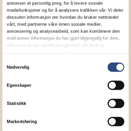
Send tilgang til
annonser et personlig preg, for å levere sosiale
mediefunksjoner og for å analysere trafikken vår. Vi deler
dessuten informasjon om hvordan du bruker nettstedet
vårt, med partnerne våre innen sosiale medier,
Annen - Skriv inn e-postadresse selv
annonsering og analysearbeid, som kan kombinere den
med annen informasjon du har gjort tilgjengelig for dem,
eller som de har samlet inn gjennom din bruk av
SEND
tjenestene deres.
Samtykkevalg
Nødvendig
Egenskaper
Statistikk
Markedsføring